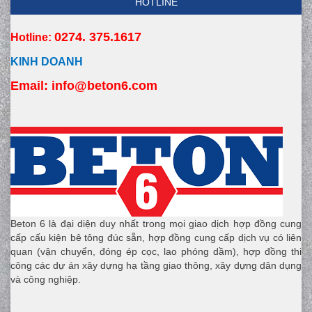
HOTLINE
0274. 375.1617
Hotline:
KINH DOANH
Email:
 info
@beton6.com
Beton 6 là đại diện duy nhất trong mọi giao dịch hợp đồng cung
cấp cấu kiện bê tông đúc sẵn, hợp đồng cung cấp dịch vụ có liên
quan (vận chuyển, đóng ép cọc, lao phóng dầm), hợp đồng thi
công các dự án xây dựng hạ tầng giao thông, xây dựng dân dụng
và công nghiệp.