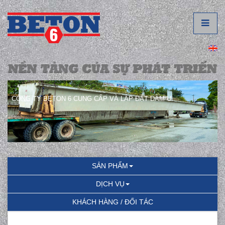
CÔNG TY BETON 6 CUNG CẤP VÀ LẮP ĐẶT DẦM U.
SẢN PHẨM
DỊCH VỤ
KHÁCH HÀNG / ĐỐI TÁC