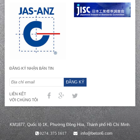
ĐĂNG KÝ NHẬN BẢN TIN
ĐĂNG KÝ
LIÊN KẾT
VỚI CHÚNG TÔI
KM1877, Quốc lộ 1K, Phường Đông Hòa, Thành phố Hồ Chí Minh.
info@beton6.com
0274. 375 1617