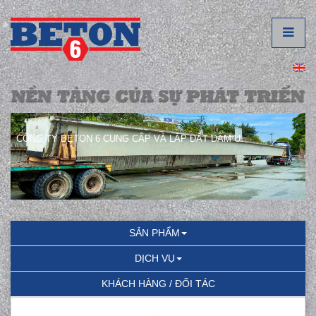
CÔNG TY BETON 6 CUNG CẤP VÀ LẮP ĐẶT DẦM U.
SẢN PHẨM
DỊCH VỤ
KHÁCH HÀNG / ĐỐI TÁC