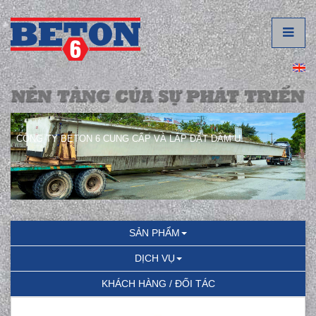
CÔNG TY BETON 6 CUNG CẤP VÀ LẮP ĐẶT DẦM U.
SẢN PHẨM
DỊCH VỤ
KHÁCH HÀNG / ĐỐI TÁC