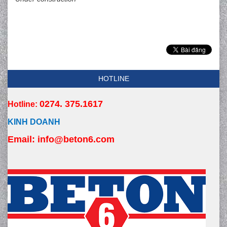
HOTLINE
0274. 375.1617
Hotline:
KINH DOANH
Email:
 info
@beton6.com