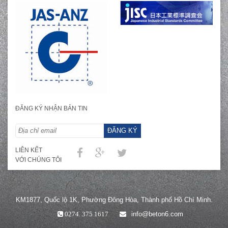
ĐĂNG KÝ NHẬN BẢN TIN
ĐĂNG KÝ
LIÊN KẾT
VỚI CHÚNG TÔI
KM1877, Quốc lộ 1K, Phường Đông Hòa, Thành phố Hồ Chí Minh.
info@beton6.com
0274. 375 1617