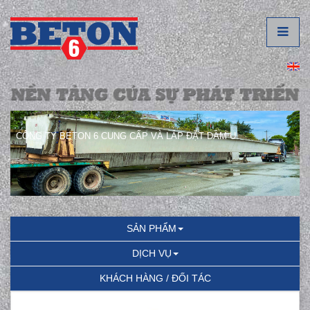
CÔNG TY BETON 6 CUNG CẤP VÀ LẮP ĐẶT DẦM U.
SẢN PHẨM
DỊCH VỤ
KHÁCH HÀNG / ĐỐI TÁC