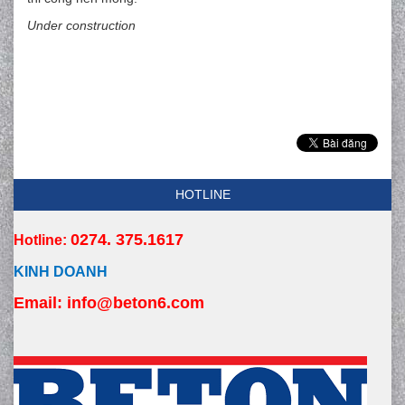
Under construction
HOTLINE
0274. 375.1617
Hotline:
KINH DOANH
Email:
 info
@beton6.com