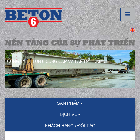
CÔNG TY BETON 6 CUNG CẤP VÀ LẮP ĐẶT DẦM U.
SẢN PHẨM
DỊCH VỤ
KHÁCH HÀNG / ĐỐI TÁC