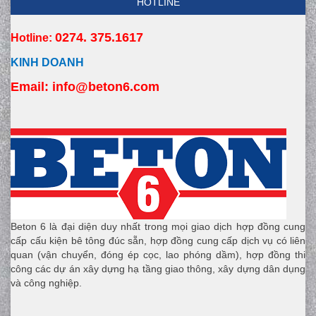
HOTLINE
0274. 375.1617
Hotline:
KINH DOANH
Email:
 info
@beton6.com
Beton 6 là đại diện duy nhất trong mọi giao dịch hợp đồng cung
cấp cấu kiện bê tông đúc sẵn, hợp đồng cung cấp dịch vụ có liên
quan (vận chuyển, đóng ép cọc, lao phóng dầm), hợp đồng thi
công các dự án xây dựng hạ tầng giao thông, xây dựng dân dụng
và công nghiệp.