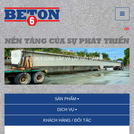
CÔNG TY BETON 6 CUNG CẤP VÀ LẮP ĐẶT DẦM U.
SẢN PHẨM
DỊCH VỤ
KHÁCH HÀNG / ĐỐI TÁC