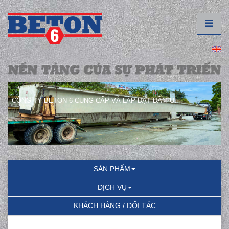
CÔNG TY BETON 6 CUNG CẤP VÀ LẮP ĐẶT DẦM U.
SẢN PHẨM
DỊCH VỤ
KHÁCH HÀNG / ĐỐI TÁC