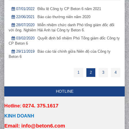
07/01/2022
Điều lệ Công ty CP Beton 6 năm 2021
22/06/2021
Báo cáo thường niên năm 2020
28/07/2020
Miễn nhiệm chức danh Phó tổng giám đốc đối
với ông. Nghiêm Hải Anh tại Công ty Beton 6.
03/02/2020
Quyết định bổ nhiệm Phó Tổng giám đốc Công ty
CP Beton 6
29/11/2019
Báo cáo tài chính giữa Niên độ của Công ty
Beton 6
1
2
3
4
HOTLINE
0274. 375.1617
Hotline:
KINH DOANH
Email:
 info
@beton6.com