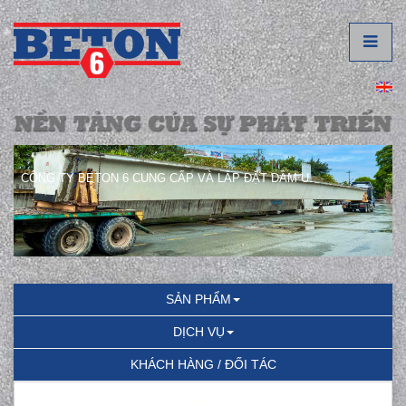
CÔNG TY BETON 6 CUNG CẤP VÀ LẮP ĐẶT DẦM U.
SẢN PHẨM
DỊCH VỤ
KHÁCH HÀNG / ĐỐI TÁC