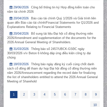
29/06/2026
Công bố thông tin ký Hợp đồng kiểm toán cho
năm tài chính 2026
20/04/2026
Báo cáo tài chính Quý 1/2026 và Giải trình liên
quan đến Báo cáo tài chính/Financial Statements for Q1/2026 and
Explanations Relating to Financial Statements
20/04/2026
Bổ sung tài liệu Đại hội cổ đông thường niên
2026/Amendment and supplementation of the documents for the
2026 Annual General Meeting of Shareholders.
31/03/2026
Thông báo số 2457/UBCK-GSĐC ngày
30/03/2026 v/v Beton 6 không đáp ứng điều kiện công ty đại
chúng
18/03/2026
Thông báo ngày đăng ký cuối cùng chốt danh
sách cổ đông để tham dự họp Đại hội đồng cổ đông thường niên
năm 2026/Announcement regarding the record date for finalizing
the list of shareholders entitled to attend the 2026 Annual General
Meeting of Sharehold
1
2
3
4
5
6
7
8
9
10