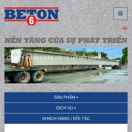
CÔNG TY BETON 6 CUNG CẤP VÀ LẮP ĐẶT DẦM U.
SẢN PHẨM
DỊCH VỤ
KHÁCH HÀNG / ĐỐI TÁC