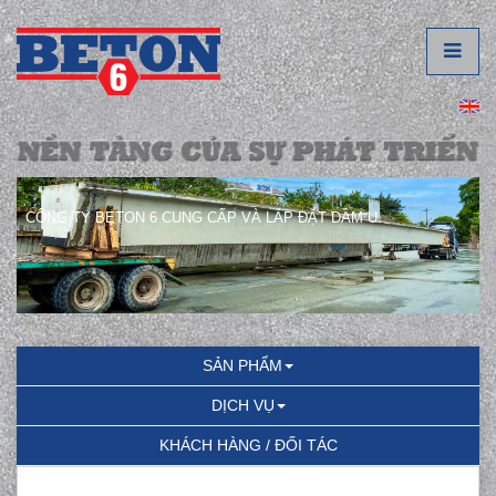
CÔNG TY BETON 6 CUNG CẤP VÀ LẮP ĐẶT DẦM U.
SẢN PHẨM
DỊCH VỤ
KHÁCH HÀNG / ĐỐI TÁC