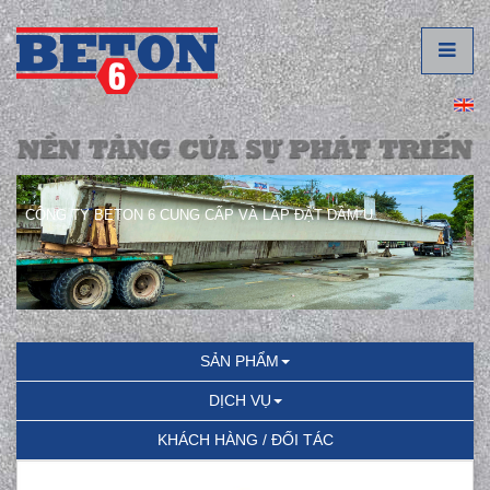
CÔNG TY BETON 6 CUNG CẤP VÀ LẮP ĐẶT DẦM U.
SẢN PHẨM
DỊCH VỤ
KHÁCH HÀNG / ĐỐI TÁC