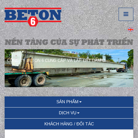
CÔNG TY BETON 6 CUNG CẤP VÀ LẮP ĐẶT DẦM U.
SẢN PHẨM
DỊCH VỤ
KHÁCH HÀNG / ĐỐI TÁC