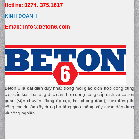
0274. 375.1617
Hotline:
KINH DOANH
Email:
 info
@beton6.com
Beton 6 là đại diện duy nhất trong mọi giao dịch hợp đồng cung
cấp cấu kiện bê tông đúc sẵn, hợp đồng cung cấp dịch vụ có liên
quan (vận chuyển, đóng ép cọc, lao phóng dầm), hợp đồng thi
công các dự án xây dựng hạ tầng giao thông, xây dựng dân dụng
và công nghiệp.