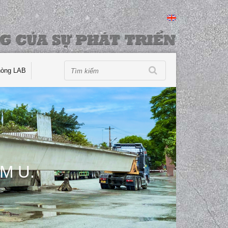
hòng LAB
M U.