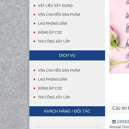
VẬT LIỆU XÂY DỰNG
VẬN CHUYỂN SẢN PHẨM
LAO PHÓNG DẦM
ĐÓNG ÉP CỌC
THI CÔNG XÂY LẮP
DỊCH VỤ
VẬN CHUYỂN SẢN PHẨM
LAO PHÓNG DẦM
ĐÓNG ÉP CỌC
THI CÔNG XÂY LẮP
Các tin
KHÁCH HÀNG / ĐỐI TÁC
13/03/
Annual Gene