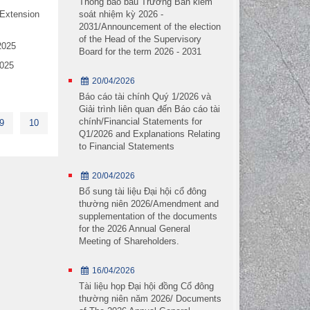
Thông báo bầu Trưởng Ban kiểm
soát nhiệm kỳ 2026 -
/Extension
2031/Announcement of the election
of the Head of the Supervisory
2025
Board for the term 2026 - 2031
2025
20/04/2026
Báo cáo tài chính Quý 1/2026 và
Giải trình liên quan đến Báo cáo tài
chính/Financial Statements for
9
10
Q1/2026 and Explanations Relating
to Financial Statements
20/04/2026
Dầm bê tông
Bổ sung tài liệu Đại hội cổ đông
Dầm chữ U
thường niên 2026/Amendment and
supplementation of the documents
Cọc ống ly tâm
for the 2026 Annual General
Cọc ván bê tông
Meeting of Shareholders.
Cọc vuông bê tông
16/04/2026
Segment
Tài liệu họp Đại hội đồng Cổ đông
Hồ sơ doanh nghiệp
thường niên năm 2026/ Documents