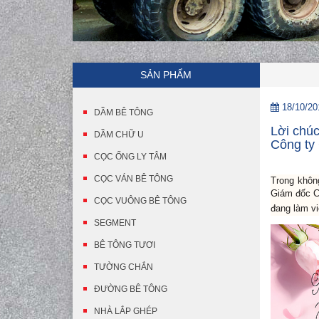
SẢN PHẨM
18/10/20
DẦM BÊ TÔNG
Lời chú
DẦM CHỮ U
Công ty
CỌC ỐNG LY TÂM
CỌC VÁN BÊ TÔNG
Trong khôn
Giám đốc Cô
CỌC VUÔNG BÊ TÔNG
đang làm vi
SEGMENT
BÊ TÔNG TƯƠI
TƯỜNG CHẮN
ĐƯỜNG BÊ TÔNG
NHÀ LẮP GHÉP