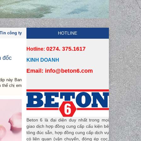
Tin công ty
HOTLINE
0274. 375.1617
Hotline:
m đốc
KINH DOANH
Email:
 info
@beton6.com
dịp này Ban
n thể chị em
Beton 6 là đại diện duy nhất trong mọi
giao dịch hợp đồng cung cấp cấu kiện bê
tông đúc sẵn, hợp đồng cung cấp dịch vụ
có liên quan (vận chuyển, đóng ép cọc,