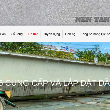
ự án
Cổ đông
Tin tức
Tuyển dụng
Liên hệ
Công bố năng lực p
6 CUNG CẤP VÀ LẮP ĐẶT DẦ