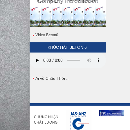
Video Beton6
KHÚC HÁT BETON 6
Ai về Châu Thới ...
CHỨNG NHẬN
CHẤT LƯỢNG