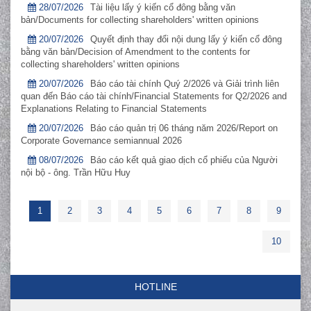
28/07/2026
Tài liệu lấy ý kiến cổ đông bằng văn
bản/Documents for collecting shareholders' written opinions
20/07/2026
Quyết định thay đổi nội dung lấy ý kiến cổ đông
bằng văn bản/Decision of Amendment to the contents for
collecting shareholders' written opinions
20/07/2026
Báo cáo tài chính Quý 2/2026 và Giải trình liên
quan đến Báo cáo tài chính/Financial Statements for Q2/2026 and
Explanations Relating to Financial Statements
20/07/2026
Báo cáo quản trị 06 tháng năm 2026/Report on
Corporate Governance semiannual 2026
08/07/2026
Báo cáo kết quả giao dịch cổ phiếu của Người
nội bộ - ông. Trần Hữu Huy
1
2
3
4
5
6
7
8
9
10
HOTLINE