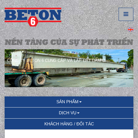
CÔNG TY BETON 6 CUNG CẤP VÀ LẮP ĐẶT DẦM U.
SẢN PHẨM
DỊCH VỤ
KHÁCH HÀNG / ĐỐI TÁC