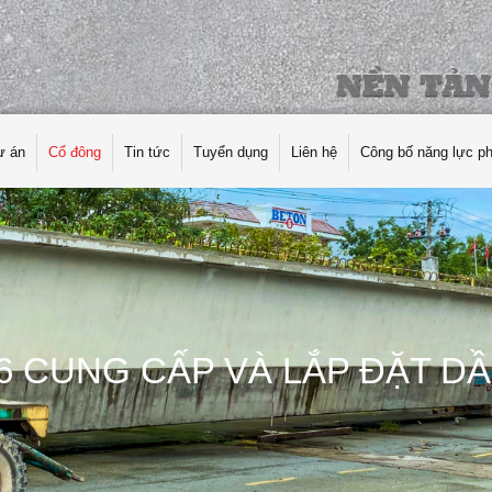
ự án
Cổ đông
Tin tức
Tuyển dụng
Liên hệ
Công bố năng lực p
6 CUNG CẤP VÀ LẮP ĐẶT DẦ