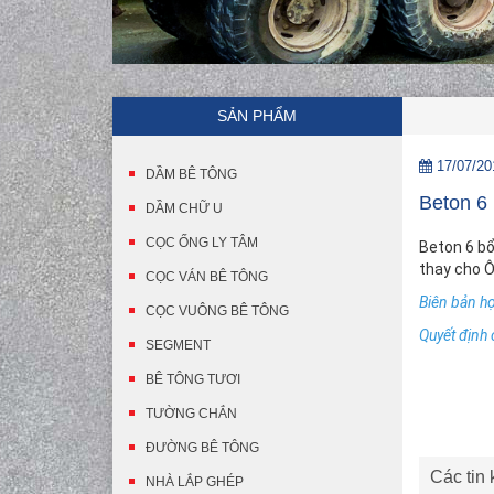
SẢN PHẨM
17/07/20
DẦM BÊ TÔNG
Beton 6
DẦM CHỮ U
CỌC ỐNG LY TÂM
Beton 6 bổ
thay cho Ô
CỌC VÁN BÊ TÔNG
Biên bản h
CỌC VUÔNG BÊ TÔNG
Quyết định
SEGMENT
BÊ TÔNG TƯƠI
TƯỜNG CHẮN
ĐƯỜNG BÊ TÔNG
Các tin
NHÀ LẮP GHÉP