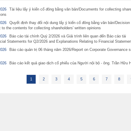
2026
Tài liệu lấy ý kiến cổ đông bằng văn bản/Documents for collecting share
ions
2026
Quyết định thay đổi nội dung lấy ý kiến cổ đông bằng văn bản/Decision 
o the contents for collecting shareholders' written opinions
2026
Báo cáo tài chính Quý 2/2026 và Giải trình liên quan đến Báo cáo tài
cial Statements for Q2/2026 and Explanations Relating to Financial Statemen
2026
Báo cáo quản trị 06 tháng năm 2026/Report on Corporate Governance 
2026
Báo cáo kết quả giao dịch cổ phiếu của Người nội bộ - ông. Trần Hữu 
1
2
3
4
5
6
7
8