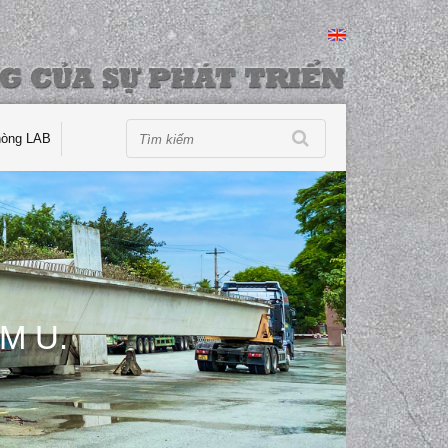
hòng LAB
M U.