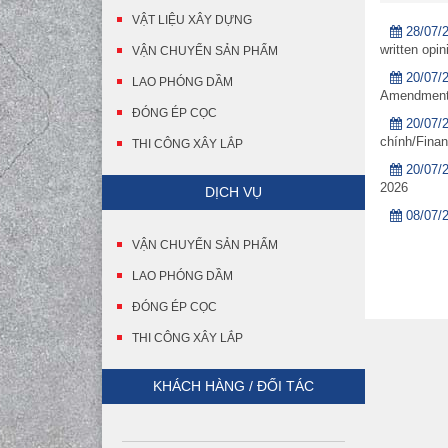
VẬT LIỆU XÂY DỰNG
28/07/
written opin
VẬN CHUYỂN SẢN PHẨM
20/07/
LAO PHÓNG DẦM
Amendment t
ĐÓNG ÉP CỌC
20/07/
chính/Finan
THI CÔNG XÂY LẮP
20/07/
2026
DỊCH VỤ
08/07/
VẬN CHUYỂN SẢN PHẨM
LAO PHÓNG DẦM
ĐÓNG ÉP CỌC
THI CÔNG XÂY LẮP
KHÁCH HÀNG / ĐỐI TÁC