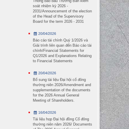
Thông báo bầu Trưởng Ban kiểm
soát nhiệm kỳ 2026 -
2031/Announcement of the election
of the Head of the Supervisory
Board for the term 2026 - 2031
20/04/2026
Báo cáo tài chính Quý 1/2026 và
Giải trình liên quan đến Báo cáo tài
chính/Financial Statements for
Q1/2026 and Explanations Relating
to Financial Statements
20/04/2026
Dầm bê tông
Bổ sung tài liệu Đại hội cổ đông
thường niên 2026/Amendment and
Dầm chữ U
supplementation of the documents
Cọc ống ly tâm
for the 2026 Annual General
Meeting of Shareholders.
Cọc ván bê tông
Cọc vuông bê tông
16/04/2026
Segment
Tài liệu họp Đại hội đồng Cổ đông
thường niên năm 2026/ Documents
Hồ sơ doanh nghiệp