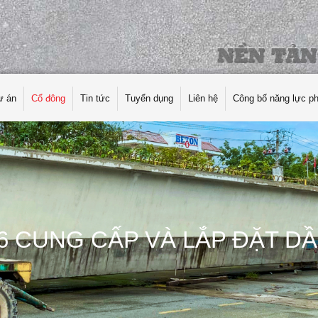
ự án
Cổ đông
Tin tức
Tuyển dụng
Liên hệ
Công bố năng lực p
6 CUNG CẤP VÀ LẮP ĐẶT DẦ