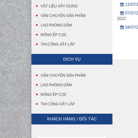
11/07/
VẬT LIỆU XÂY DỰNG
07/07/
VẬN CHUYỂN SẢN PHẨM
2022
LAO PHÓNG DẦM
04/07/
ĐÓNG ÉP CỌC
THI CÔNG XÂY LẮP
DỊCH VỤ
VẬN CHUYỂN SẢN PHẨM
LAO PHÓNG DẦM
ĐÓNG ÉP CỌC
THI CÔNG XÂY LẮP
KHÁCH HÀNG / ĐỐI TÁC