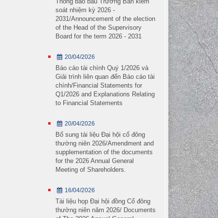
Thông báo bầu Trưởng Ban kiểm
soát nhiệm kỳ 2026 -
2031/Announcement of the election
of the Head of the Supervisory
Board for the term 2026 - 2031
20/04/2026
Báo cáo tài chính Quý 1/2026 và
Giải trình liên quan đến Báo cáo tài
chính/Financial Statements for
Q1/2026 and Explanations Relating
to Financial Statements
20/04/2026
Dầm bê tông
Bổ sung tài liệu Đại hội cổ đông
thường niên 2026/Amendment and
Dầm chữ U
supplementation of the documents
Cọc ống ly tâm
for the 2026 Annual General
Meeting of Shareholders.
Cọc ván bê tông
Cọc vuông bê tông
16/04/2026
Segment
Tài liệu họp Đại hội đồng Cổ đông
thường niên năm 2026/ Documents
Hồ sơ doanh nghiệp