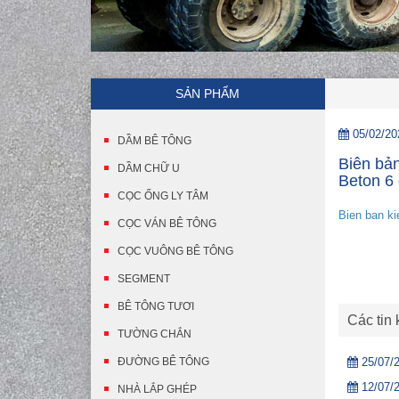
SẢN PHẨM
05/02/20
DẦM BÊ TÔNG
Biên bản
DẦM CHỮ U
Beton 6 
CỌC ỐNG LY TÂM
Bien ban k
CỌC VÁN BÊ TÔNG
CỌC VUÔNG BÊ TÔNG
SEGMENT
BÊ TÔNG TƯƠI
Các tin
TƯỜNG CHẮN
ĐƯỜNG BÊ TÔNG
25/07/
12/07/
NHÀ LẮP GHÉP