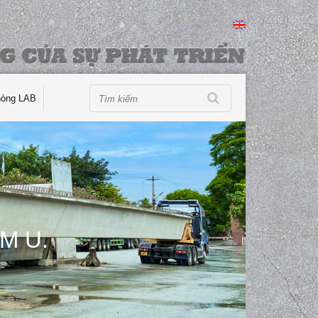
hòng LAB
M U.