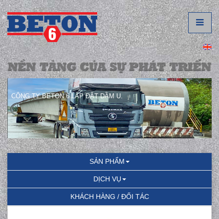
CÔNG TY BETON 6 LẮP ĐẶT DẦM U.
SẢN PHẨM
DỊCH VỤ
KHÁCH HÀNG / ĐỐI TÁC