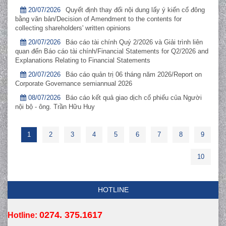
20/07/2026
Quyết định thay đổi nội dung lấy ý kiến cổ đông
bằng văn bản/Decision of Amendment to the contents for
collecting shareholders' written opinions
20/07/2026
Báo cáo tài chính Quý 2/2026 và Giải trình liên
quan đến Báo cáo tài chính/Financial Statements for Q2/2026 and
Explanations Relating to Financial Statements
20/07/2026
Báo cáo quản trị 06 tháng năm 2026/Report on
Corporate Governance semiannual 2026
08/07/2026
Báo cáo kết quả giao dịch cổ phiếu của Người
nội bộ - ông. Trần Hữu Huy
1
2
3
4
5
6
7
8
9
10
HOTLINE
0274. 375.1617
Hotline: