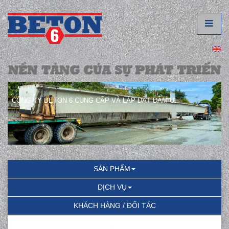
CÔNG TY BETON 6 CUNG CẤP VÀ LẮP ĐẶT DẦM U.
SẢN PHẨM
DỊCH VỤ
KHÁCH HÀNG / ĐỐI TÁC