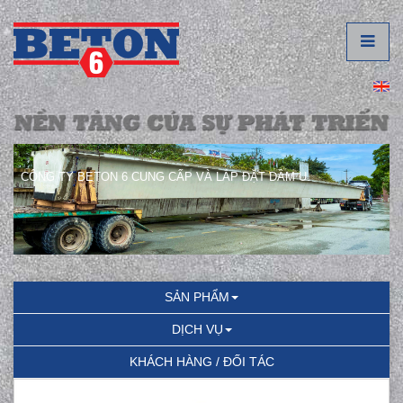
CÔNG TY BETON 6 CUNG CẤP VÀ LẮP ĐẶT DẦM U.
SẢN PHẨM
DỊCH VỤ
KHÁCH HÀNG / ĐỐI TÁC