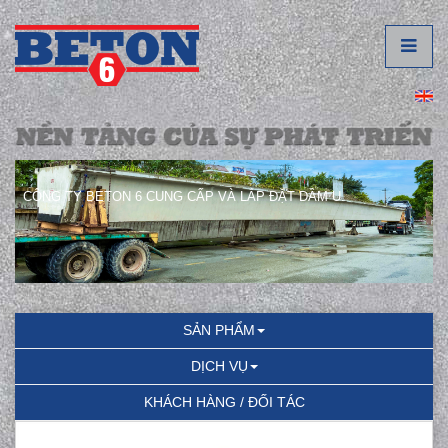
CÔNG TY BETON 6 CUNG CẤP VÀ LẮP ĐẶT DẦM U.
SẢN PHẨM
DỊCH VỤ
KHÁCH HÀNG / ĐỐI TÁC