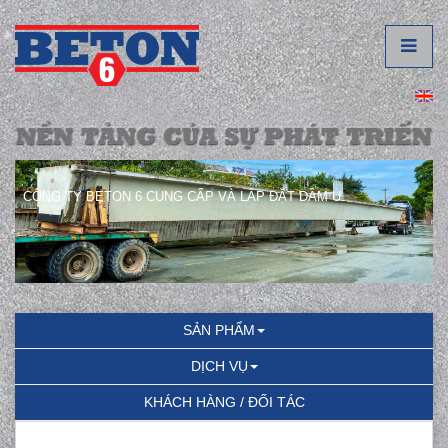
CÔNG TY BETON 6 CUNG CẤP VÀ LẮP ĐẶT DẦM U.
SẢN PHẨM
DỊCH VỤ
KHÁCH HÀNG / ĐỐI TÁC