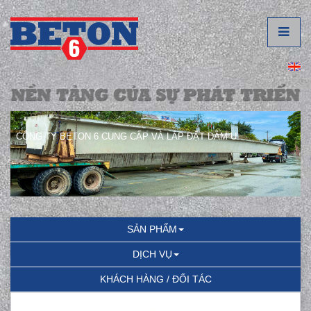
CÔNG TY BETON 6 CUNG CẤP VÀ LẮP ĐẶT DẦM U.
SẢN PHẨM
DỊCH VỤ
KHÁCH HÀNG / ĐỐI TÁC