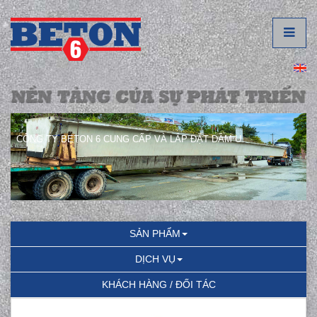
CÔNG TY BETON 6 CUNG CẤP VÀ LẮP ĐẶT DẦM U.
SẢN PHẨM
DỊCH VỤ
KHÁCH HÀNG / ĐỐI TÁC