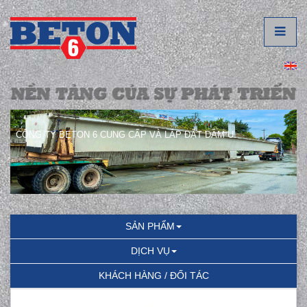
CÔNG TY BETON 6 CUNG CẤP VÀ LẮP ĐẶT DẦM U.
SẢN PHẨM
DỊCH VỤ
KHÁCH HÀNG / ĐỐI TÁC