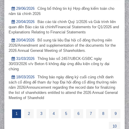
29/06/2026
Công bố thông tin ký Hợp đồng kiểm toán cho
năm tài chính 2026
20/04/2026
Báo cáo tài chính Quý 1/2026 và Giải trình liên
quan đến Báo cáo tài chính/Financial Statements for Q1/2026 and
Explanations Relating to Financial Statements
20/04/2026
Bổ sung tài liệu Đại hội cổ đông thường niên
2026/Amendment and supplementation of the documents for the
2026 Annual General Meeting of Shareholders.
31/03/2026
Thông báo số 2457/UBCK-GSĐC ngày
30/03/2026 v/v Beton 6 không đáp ứng điều kiện công ty đại
chúng
18/03/2026
Thông báo ngày đăng ký cuối cùng chốt danh
sách cổ đông để tham dự họp Đại hội đồng cổ đông thường niên
năm 2026/Announcement regarding the record date for finalizing
the list of shareholders entitled to attend the 2026 Annual General
Meeting of Sharehold
1
2
3
4
5
6
7
8
9
10