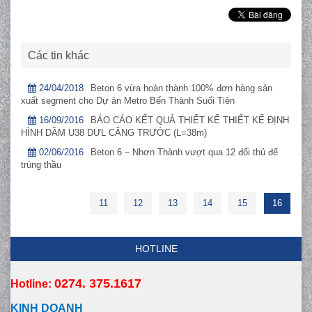
Các tin khác
24/04/2018
Beton 6 vừa hoàn thành 100% đơn hàng sản
xuất segment cho Dự án Metro Bến Thành Suối Tiên
16/09/2016
BÁO CÁO KẾT QUẢ THIẾT KẾ THIẾT KẾ ĐỊNH
HÌNH DẦM U38 DƯL CĂNG TRƯỚC (L=38m)
02/06/2016
Beton 6 – Nhơn Thành vượt qua 12 đối thủ để
trúng thầu
11
12
13
14
15
16
HOTLINE
0274. 375.1617
Hotline:
KINH DOANH