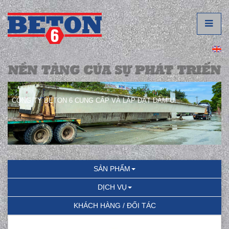
CÔNG TY BETON 6 CUNG CẤP VÀ LẮP ĐẶT DẦM U.
SẢN PHẨM
DỊCH VỤ
KHÁCH HÀNG / ĐỐI TÁC