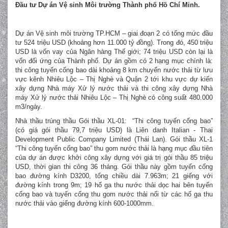
Đầu tư Dự án Vệ sinh Môi trường Thành phố Hồ Chí Minh.
Dự án Vệ sinh môi trường TP.HCM – giai đoạn 2 có tổng mức đầu
tư 524 triệu USD (khoảng hơn 11.000 tỷ đồng). Trong đó, 450 triệu
USD là vốn vay của Ngân hàng Thế giới; 74 triệu USD còn lại là
vốn đối ứng của Thành phố. Dự án gồm có 2 hạng mục chính là:
thi công tuyến cống bao dài khoảng 8 km chuyển nước thải từ lưu
vực kênh Nhiêu Lộc – Thị Nghè và Quận 2 tới khu vực dự kiến
xây dựng Nhà máy Xử lý nước thải và thi công xây dựng Nhà
máy Xử lý nước thải Nhiêu Lộc – Thị Nghè có công suất 480.000
m3/ngày.
Nhà thầu trúng thầu Gói thầu XL-01:
“Thi công tuyến cống bao”
(có giá gói thầu 79,7 triệu USD) là Liên danh Italian - Thai
Development Public Company Limited (Thái Lan). Gói thầu XL-1
“Thi công tuyến cống bao” thu gom nước thải là hạng mục đầu tiên
của dự án được khởi công xây dựng với giá trị gói thầu 85 triệu
USD, thời gian thi công 36 tháng. Gói thầu này gồm tuyến cống
bao đường kính D3200, tổng chiều dài 7.963m; 21 giếng với
đường kính trong 9m; 19 hố ga thu nước thải dọc hai bên tuyến
cống bao và tuyến cống thu gom nước thải nối từ các hố ga thu
nước thải vào giếng đường kính 600-1000mm.