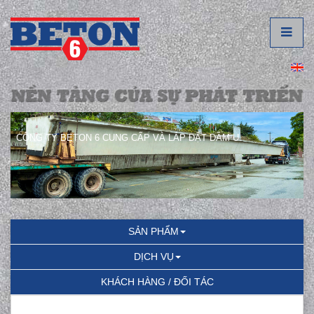
CÔNG TY BETON 6 CUNG CẤP VÀ LẮP ĐẶT DẦM U.
SẢN PHẨM
DỊCH VỤ
KHÁCH HÀNG / ĐỐI TÁC