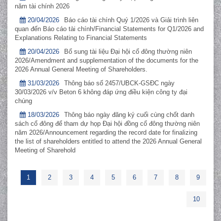
năm tài chính 2026
20/04/2026
Báo cáo tài chính Quý 1/2026 và Giải trình liên
quan đến Báo cáo tài chính/Financial Statements for Q1/2026 and
Explanations Relating to Financial Statements
20/04/2026
Bổ sung tài liệu Đại hội cổ đông thường niên
2026/Amendment and supplementation of the documents for the
2026 Annual General Meeting of Shareholders.
31/03/2026
Thông báo số 2457/UBCK-GSĐC ngày
30/03/2026 v/v Beton 6 không đáp ứng điều kiện công ty đại
chúng
18/03/2026
Thông báo ngày đăng ký cuối cùng chốt danh
sách cổ đông để tham dự họp Đại hội đồng cổ đông thường niên
năm 2026/Announcement regarding the record date for finalizing
the list of shareholders entitled to attend the 2026 Annual General
Meeting of Sharehold
1
2
3
4
5
6
7
8
9
10