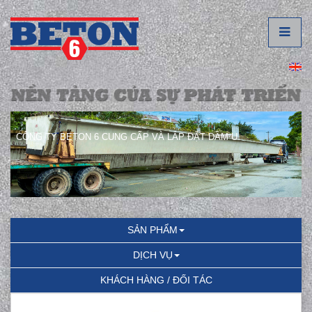
CÔNG TY BETON 6 CUNG CẤP VÀ LẮP ĐẶT DẦM U.
SẢN PHẨM
DỊCH VỤ
KHÁCH HÀNG / ĐỐI TÁC