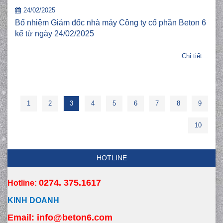
24/02/2025
Bổ nhiệm Giám đốc nhà máy Công ty cổ phần Beton 6
kể từ ngày 24/02/2025
Chi tiết...
1
2
3
4
5
6
7
8
9
10
HOTLINE
0274. 375.1617
Hotline:
KINH DOANH
Email:
 info
@beton6.com