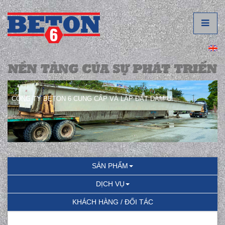
CÔNG TY BETON 6 CUNG CẤP VÀ LẮP ĐẶT DẦM U.
SẢN PHẨM
DỊCH VỤ
KHÁCH HÀNG / ĐỐI TÁC