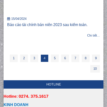
15/04/2024
Báo cáo tài chính bán niên 2023 sau kiểm toán.
Chi tiết...
1
2
3
4
5
6
7
8
9
10
HOTLINE
0274. 375.1617
Hotline:
KINH DOANH