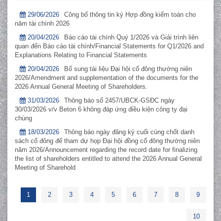
29/06/2026
Công bố thông tin ký Hợp đồng kiểm toán cho
năm tài chính 2026
20/04/2026
Báo cáo tài chính Quý 1/2026 và Giải trình liên
quan đến Báo cáo tài chính/Financial Statements for Q1/2026 and
Explanations Relating to Financial Statements
20/04/2026
Bổ sung tài liệu Đại hội cổ đông thường niên
2026/Amendment and supplementation of the documents for the
2026 Annual General Meeting of Shareholders.
31/03/2026
Thông báo số 2457/UBCK-GSĐC ngày
30/03/2026 v/v Beton 6 không đáp ứng điều kiện công ty đại
chúng
18/03/2026
Thông báo ngày đăng ký cuối cùng chốt danh
sách cổ đông để tham dự họp Đại hội đồng cổ đông thường niên
năm 2026/Announcement regarding the record date for finalizing
the list of shareholders entitled to attend the 2026 Annual General
Meeting of Sharehold
1
2
3
4
5
6
7
8
9
10