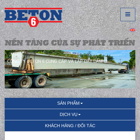
CÔNG TY BETON 6 CUNG CẤP VÀ LẮP ĐẶT DẦM U.
SẢN PHẨM
DỊCH VỤ
KHÁCH HÀNG / ĐỐI TÁC