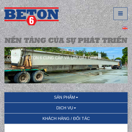
CÔNG TY BETON 6 CUNG CẤP VÀ LẮP ĐẶT DẦM U.
SẢN PHẨM
DỊCH VỤ
KHÁCH HÀNG / ĐỐI TÁC