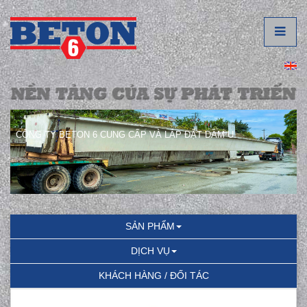
CÔNG TY BETON 6 CUNG CẤP VÀ LẮP ĐẶT DẦM U.
SẢN PHẨM
DỊCH VỤ
KHÁCH HÀNG / ĐỐI TÁC