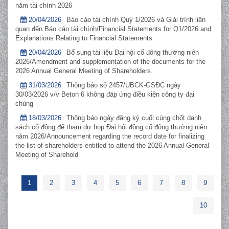
năm tài chính 2026
20/04/2026
Báo cáo tài chính Quý 1/2026 và Giải trình liên
quan đến Báo cáo tài chính/Financial Statements for Q1/2026 and
Explanations Relating to Financial Statements
20/04/2026
Bổ sung tài liệu Đại hội cổ đông thường niên
2026/Amendment and supplementation of the documents for the
2026 Annual General Meeting of Shareholders.
31/03/2026
Thông báo số 2457/UBCK-GSĐC ngày
30/03/2026 v/v Beton 6 không đáp ứng điều kiện công ty đại
chúng
18/03/2026
Thông báo ngày đăng ký cuối cùng chốt danh
sách cổ đông để tham dự họp Đại hội đồng cổ đông thường niên
năm 2026/Announcement regarding the record date for finalizing
the list of shareholders entitled to attend the 2026 Annual General
Meeting of Sharehold
1
2
3
4
5
6
7
8
9
10