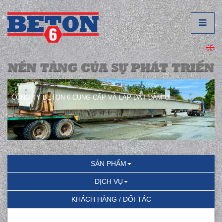
CÔNG TY BETON 6 CUNG CẤP VÀ LẮP ĐẶT DẦM U.
SẢN PHẨM
DỊCH VỤ
KHÁCH HÀNG / ĐỐI TÁC