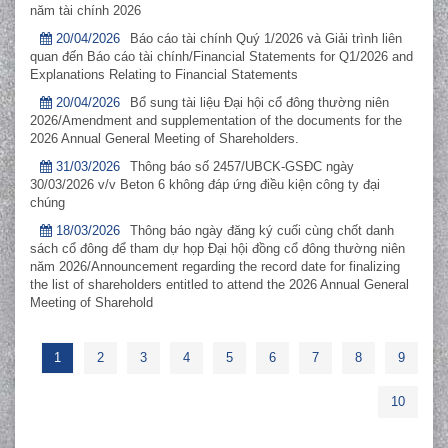
năm tài chính 2026
20/04/2026
Báo cáo tài chính Quý 1/2026 và Giải trình liên
quan đến Báo cáo tài chính/Financial Statements for Q1/2026 and
Explanations Relating to Financial Statements
20/04/2026
Bổ sung tài liệu Đại hội cổ đông thường niên
2026/Amendment and supplementation of the documents for the
2026 Annual General Meeting of Shareholders.
31/03/2026
Thông báo số 2457/UBCK-GSĐC ngày
30/03/2026 v/v Beton 6 không đáp ứng điều kiện công ty đại
chúng
18/03/2026
Thông báo ngày đăng ký cuối cùng chốt danh
sách cổ đông để tham dự họp Đại hội đồng cổ đông thường niên
năm 2026/Announcement regarding the record date for finalizing
the list of shareholders entitled to attend the 2026 Annual General
Meeting of Sharehold
1
2
3
4
5
6
7
8
9
10