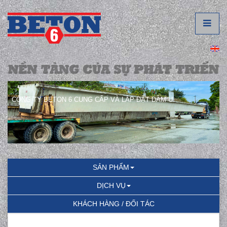
CÔNG TY BETON 6 CUNG CẤP VÀ LẮP ĐẶT DẦM U.
SẢN PHẨM
DỊCH VỤ
KHÁCH HÀNG / ĐỐI TÁC